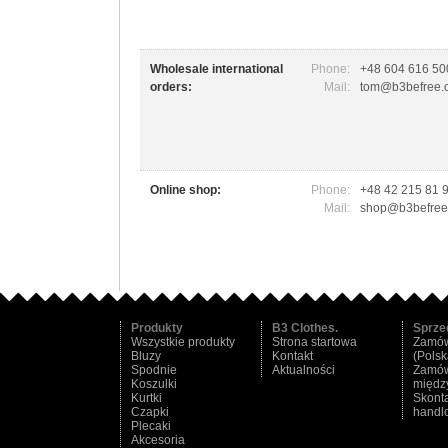
Wholesale international
Phone:
+48 604 616 50
orders:
Mail:
tom@b3befree.
Online shop:
Phone:
+48 42 215 81 
Mail:
shop@b3befree
Produkty
B3 Clothes.
Sprze
Wszystkie produkty
Strona startowa
Zamów
Bluzy
Kontakt
(Polsk
Spodnie
Aktualności
Zamów
Koszulki
międz
Kurtki
Skonta
Czapki
handl
Plecaki
Akcesoria