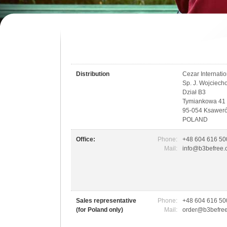
Distribution
Cezar Internatio
Sp. J. Wojciech
Dział B3
Tymiankowa 41
95-054 Ksawer
POLAND
Office:
Phone:
+48 604 616 50
Mail:
info@b3befree
Sales representative
Phone:
+48 604 616 50
(for Poland only)
Mail:
order@b3befre